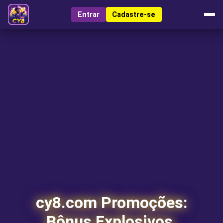
Entrar
Cadastre-se
cy8.com Promoções:
Bônus Explosivos,