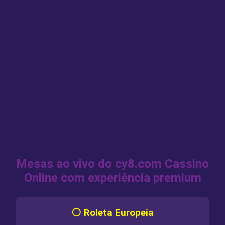
Mesas ao vivo do cy8.com Cassino
Online com experiência premium
⚪ Roleta Europeia