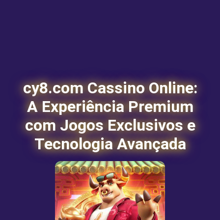
cy8.com Cassino Online:
A Experiência Premium
com Jogos Exclusivos e
Tecnologia Avançada