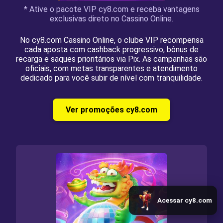
* Ative o pacote VIP cy8.com e receba vantagens
exclusivas direto no Cassino Online.
No cy8.com Cassino Online, o clube VIP recompensa
cada aposta com cashback progressivo, bônus de
recarga e saques prioritários via Pix. As campanhas são
oficiais, com metas transparentes e atendimento
dedicado para você subir de nível com tranquilidade.
Ver promoções cy8.com
Acessar cy8.com