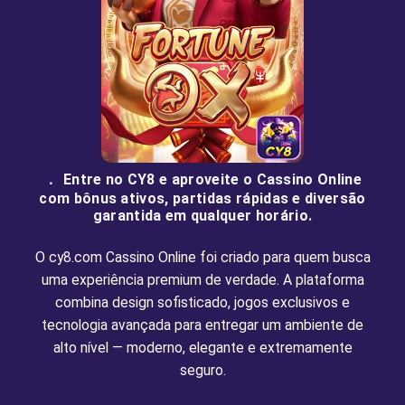
Entre no CY8 e aproveite o Cassino Online
com bônus ativos, partidas rápidas e diversão
garantida em qualquer horário.
O cy8.com Cassino Online foi criado para quem busca
uma experiência premium de verdade. A plataforma
combina design sofisticado, jogos exclusivos e
tecnologia avançada para entregar um ambiente de
alto nível — moderno, elegante e extremamente
seguro.